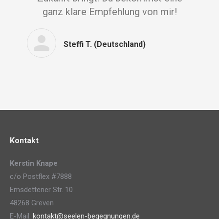
ganz klare Empfehlung von mir!
Steffi T. (Deutschland)
Kontakt
Kerstin Knape
c/o Postflex #7888
Emsdettener Str. 10
48268 Greven
E-Mail:
kontakt@seelen-begegnungen.de