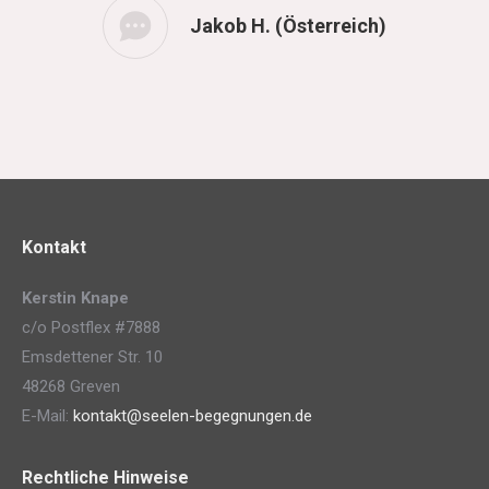
Jakob H. (Österreich)
Kontakt
Kerstin Knape
c/o Postflex #7888
Emsdettener Str. 10
48268 Greven
E-Mail:
kontakt@seelen-begegnungen.de
Rechtliche Hinweise